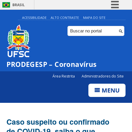
BRASIL
Simplifique!
ACESSIBILIDADE
ALTO CONTRASTE
MAPA DO SITE
Comunica BR
Participe
Acesso à informação
Legislação
PRODEGESP – Coronavírus
Canais
Área Restrita
Administradores do Site
MENU
Caso suspeito ou confirmado
de COVID-19, saiba o que