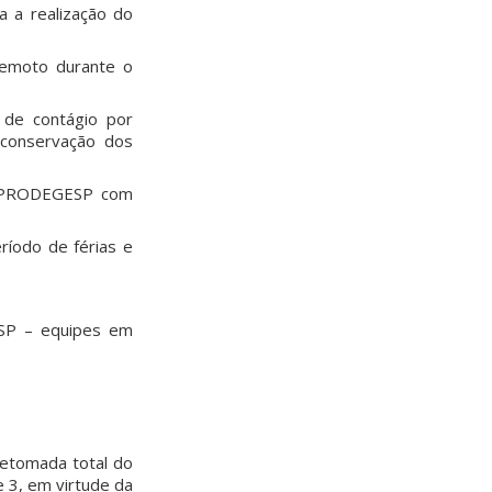
a a realização do
remoto durante o
 de contágio por
 conservação dos
a PRODEGESP com
ríodo de férias e
SP – equipes em
retomada total do
 3, em virtude da