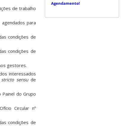
Agendamento!
ições de trabalho
s agendados para
 das condições de
 das condições de
aos gestores.
 dos interessados
o
stricto sensu
de
 Painel do Grupo
ício Circular nº
 das condições de