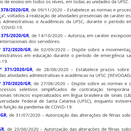
is de ensino em todos os níveis, em todas as unidades da UFSC.
º 378/2020/GR
, de 09/11/2020 – Estabelece as normas e proce
a”, voltados à realização de atividades presenciais de caráter ess
 Administrativas e Acadêmicas da UFSC, durante o período e
a COVID-19.
º 375/2020/GR
, de 14/10/2020 – Autoriza, em caráter excepcion
 internacionais dos servidores.
º 372/2020/GR
, de 02/09/2020 – Dispõe sobre a movimentaç
inistrativos em educação durante o período de emergência sa
-19.
º 371/2020/GR
, de 28/08/2020 – Estabelece prazos sobre
as atividades administrativas e acadêmicas na UFSC. [REVOGAD
º 370/2020/GR
, de 27/08/2020 – Dispõe sobre as normas e 
ocessos seletivos simplificados de contratação temporári
ionais técnicos especializados em língua brasileira de sinais (L
iversidade Federal de Santa Catarina (UFSC), enquanto estiv
em função da pandemia de COVID-19.
/GR
, de 31/07/2020 – Autorização das alterações de férias soli
GR
, de 23/06/2020 – Autorização das alterações de férias soli