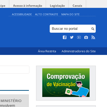
cipe
Acesso à informação
Legislação
Canais
ACESSIBILIDADE
ALTO CONTRASTE
MAPA DO SITE
Área Restrita
Administradores do Site
, MINISTÉRIO
envolvem