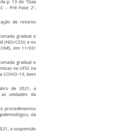
da p. 13 do “Guia
SC – Pré-Fase 2”,
ração de retorno
tomada gradual e
til (NDI/CED) e no
la OMS, em 11/03/
tomada gradual e
dêmicas na UFSC na
nça COVID-19, bem
ubro de 2021, a
 as unidades da
os procedimentos
pidemiológico, da
2021, a suspensão