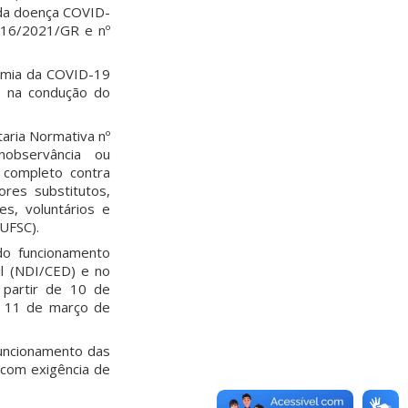
 da doença COVID-
416/2021/GR e nº
demia da COVID-19
) na condução do
aria Normativa nº
observância ou
 completo contra
res substitutos,
es, voluntários e
(UFSC).
do funcionamento
il (NDI/CED) e no
 partir de 10 de
m 11 de março de
funcionamento das
, com exigência de