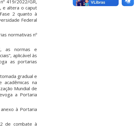
 nº 419/2022/GR,
 e altera o caput
 Fase 2 quanto à
versidade Federal
ias normativas nº
C, as normas e
ais”, aplicável às
ga as portarias
etomada gradual e
 e acadêmicas na
ização Mundial de
voga a Portaria
 anexo à Portaria
 2 de combate à