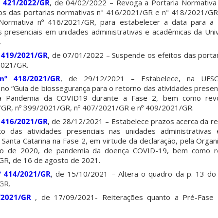
º 421/2022/GR
, de 04/02/2022 – Revoga a Portaria Normativa
os das portarias normativas nº 416/2021/GR e nº 418/2021/GR,
a Normativa nº 416/2021/GR, para estabelecer a data para a
 presenciais em unidades administrativas e acadêmicas da Uni
.
º 419/2021/GR
, de 07/01/2022 – Suspende os efeitos das portar
2021/GR.
nº 418/2021/GR
, de 29/12/2021 – Estabelece, na UFS
o “Guia de biossegurança para o retorno das atividades presenci
 Pandemia da COVID19 durante a Fase 2, bem como revo
/GR, nº 399/2021/GR, nº 407/2021/GR e nº 409/2021/GR.
 416/2021/GR
, de 28/12/2021 – Estabelece prazos acerca da r
to das atividades presenciais nas unidades administrativas
 Santa Catarina na Fase 2, em virtude da declaração, pela Organ
o de 2020, de pandemia da doença COVID-19, bem como re
GR, de 16 de agosto de 2021.
º 414/2021/GR
, de 15/10/2021 – Altera o quadro da p. 13 do
GR.
/2021/GR
, de 17/09/2021- Reiterações quanto a Pré-Fase