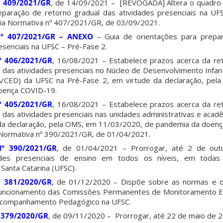
º 409/2021/GR
, de 14/09/2021 – [REVOGADA] Altera o quadro 
eparação de retorno gradual das atividades presenciais na UF
ria Normativa nº 407/2021/GR, de 03/09/2021.
Nº 407/2021/GR – ANEXO
– Guia de orientações para prepa
esenciais na UFSC – Pré-Fase 2.
º 406/2021/GR
, 16/08/2021 – Estabelece prazos acerca da re
 das atividades presenciais no Núcleo de Desenvolvimento Infan
CA/CED) da UFSC na Pré-Fase 2, em virtude da declaração, pe
oença COVID-19.
º 405/2021/GR
, 16/08/2021 – Estabelece prazos acerca da re
 das atividades presenciais nas unidades administrativas e aca
 da declaração, pela OMS, em 11/03/2020, de pandemia da doe
 Normativa nº 390/2021/GR, de 01/04/2021.
Nº 390/2021/GR
, de 01/04/2021 – Prorrogar, até 2 de out
ades presenciais de ensino em todos os níveis, em todas
Santa Catarina (UFSC).
º 381/2020/GR
, de 01/12/2020 – Dispõe sobre as normas e 
o funcionamento das Comissões Permanentes de Monitoramento E
 Acompanhamento Pedagógico na UFSC.
 379/2020/GR
, de 09/11/2020 – Prorrogar, até 22 de maio de 