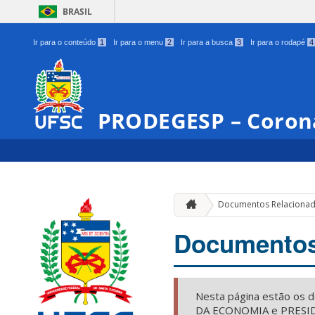
BRASIL
Ir para o conteúdo
1
Ir para o menu
2
Ir para a busca
3
Ir para o rodapé
4
PRODEGESP – Coron
Documentos Relaciona
Documentos
Nesta página estão os
DA ECONOMIA e PRESIDÊ