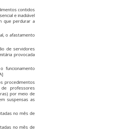
dimentos contidos
encial e inadiável
m que perdurar a
al, o afastamento
ão de servidores
nitária provocada
 o funcionamento
A]
os procedimentos
a de professores
ibras) por meio de
erem suspensas as
citadas no mês de
citadas no mês de