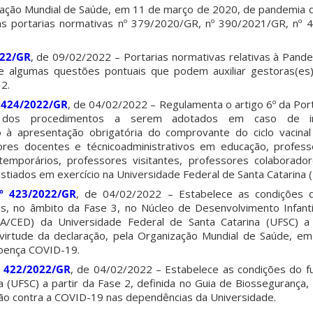
ização Mundial de Saúde, em 11 de março de 2020, de pandemia
s portarias normativas nº 379/2020/GR, nº 390/2021/GR, nº 
022/GR
, de 09/02/2022 – Portarias normativas relativas à Pan
e algumas questões pontuais que podem auxiliar gestoras(es
 2.
 424/2022/GR
, de 04/02/2022 – Regulamenta o artigo 6º da Port
a dos procedimentos a serem adotados em caso de in
à apresentação obrigatória do comprovante do ciclo vacinal
res docentes e técnicoadministrativos em educação, professo
 temporários, professores visitantes, professores colaborador
tiados em exercício na Universidade Federal de Santa Catarina 
º 423/2022/GR
, de 04/02/2022 – Estabelece as condições 
is, no âmbito da Fase 3, no Núcleo de Desenvolvimento Infant
CA/CED) da Universidade Federal de Santa Catarina (UFSC) a
virtude da declaração, pela Organização Mundial de Saúde, e
oença COVID-19.
º 422/2022/GR
, de 04/02/2022 – Estabelece as condições do 
a (UFSC) a partir da Fase 2, definida no Guia de Biossegurança
ão contra a COVID-19 nas dependências da Universidade.